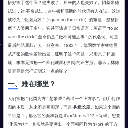
恰好等于这个圆？他失败了。后来的人也失败了。阿基米德
试过，达·芬奇试过，连牛顿和高斯的时代仍有人在试。这道
被称为 ” 化圆为方 ”（squaring the circle）的难题，整整折
磨了人类两千多年。它甚至渗进了日常语言，英语里 ”to sq
uare the circle” 至今仍是 ” 做不可能之事 ” 的代名词。可是
最后的结局却让人十分意外。1882 年，德国数学家林德曼
从严密的数学逻辑出发，证明了这个问题：只用尺子和圆
规，根本无法把一个圆化成面积相等的正方形。那么，林德
曼究竟是怎样证明这一点的呢？
一、难在哪里？
人们常把 ” 化圆为方 ” 想象成 ” 画出一个正方形 ”。但几何作
图的本质，从来不是画图形，而是
构造长度
。如果这个圆的
半径是 1，那么它的面积就是 $\pi \times 1^2 = \pi$。想要
“化圆为方”，其实就是要画出一个面积同样为 $\pi$ 的正方