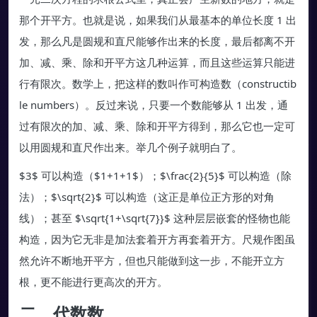
那个开平方。也就是说，如果我们从最基本的单位长度 1 出
发，那么凡是圆规和直尺能够作出来的长度，最后都离不开
加、减、乘、除和开平方这几种运算，而且这些运算只能进
行有限次。数学上，把这样的数叫作可构造数（constructib
le numbers）。反过来说，只要一个数能够从 1 出发，通
过有限次的加、减、乘、除和开平方得到，那么它也一定可
以用圆规和直尺作出来。举几个例子就明白了。
$3$ 可以构造（$1+1+1$）；$\frac{2}{5}$ 可以构造（除
法）；$\sqrt{2}$ 可以构造（这正是单位正方形的对角
线）；甚至 $\sqrt{1+\sqrt{7}}$ 这种层层嵌套的怪物也能
构造，因为它无非是加法套着开方再套着开方。尺规作图虽
然允许不断地开平方，但也只能做到这一步，不能开立方
根，更不能进行更高次的开方。
二、代数数