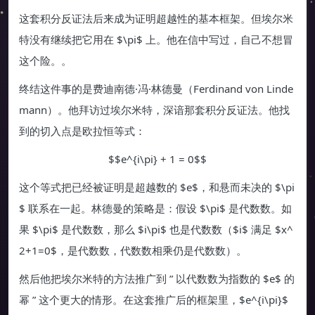
这套积分反证法后来成为证明超越性的基本框架。但埃尔米
特没有继续把它用在 $\pi$ 上。他在信中写过，自己不想冒
这个险。。
终结这件事的是费迪南德·冯·林德曼（Ferdinand von Linde
mann）。他拜访过埃尔米特，深谙那套积分反证法。他找
到的切入点是欧拉恒等式：
$$e^{i\pi} + 1 = 0$$
这个等式把已经被证明是超越数的 $e$，和悬而未决的 $\pi
$ 联系在一起。林德曼的策略是：假设 $\pi$ 是代数数。如
果 $\pi$ 是代数数，那么 $i\pi$ 也是代数数（$i$ 满足 $x^
2+1=0$，是代数数，代数数相乘仍是代数数）。
然后他把埃尔米特的方法推广到 ” 以代数数为指数的 $e$ 的
幂 ” 这个更大的情形。在这套推广后的框架里，$e^{i\pi}$