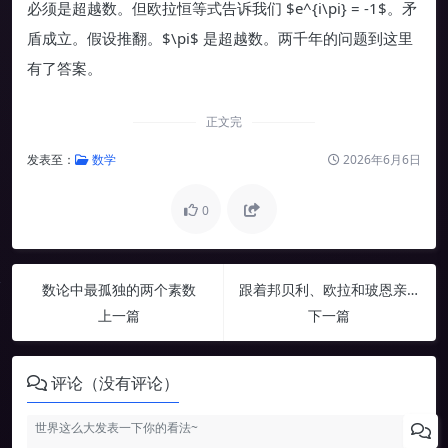
必须是超越数。但欧拉恒等式告诉我们 $e^{i\pi} = -1$。矛
盾成立。假设推翻。$\pi$ 是超越数。两千年的问题到这里
有了答案。
正文完
发表至：
数学
2026年6月6日
0
一道折磨了人类两千年的难题
数论中最孤独的两个素数
跟着邦贝利、欧拉和玻恩亲手算一遍
一、难在哪里？
上一篇
下一篇
二、代数数
三、超越数
评论（没有评论）
四：证明