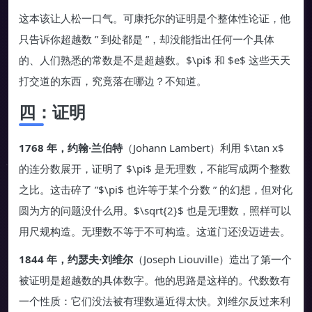
这本该让人松一口气。可康托尔的证明是个整体性论证，他
只告诉你超越数 ” 到处都是 ”，却没能指出任何一个具体
的、人们熟悉的常数是不是超越数。$\pi$ 和 $e$ 这些天天
打交道的东西，究竟落在哪边？不知道。
四：证明
1768 年，约翰·兰伯特
（Johann Lambert）利用 $\tan x$
的连分数展开，证明了 $\pi$ 是无理数，不能写成两个整数
之比。这击碎了 ”$\pi$ 也许等于某个分数 ” 的幻想，但对化
圆为方的问题没什么用。$\sqrt{2}$ 也是无理数，照样可以
用尺规构造。无理数不等于不可构造。这道门还没迈进去。
1844 年，约瑟夫·刘维尔
（Joseph Liouville）造出了第一个
被证明是超越数的具体数字。他的思路是这样的。代数数有
一个性质：它们没法被有理数逼近得太快。刘维尔反过来利