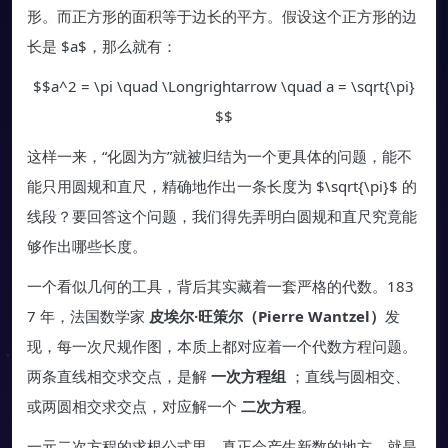
形。而正方形的面积等于边长的平方。假设这个正方形的边
长是 $a$，那么就有：
$$a^2 = \pi \quad \Longrightarrow \quad a = \sqrt{\pi}
$$
这样一来，“化圆为方”就被归结为一个更具体的问题，能不
能只用圆规和直尺，精确地作出一条长度为 $\sqrt{\pi}$ 的
线段？要回答这个问题，我们得先弄明白圆规和直尺究竟能
够作出哪些长度。
一个看似几何的工具，背后其实藏着一套严格的代数。183
7 年，法国数学家
皮埃尔·旺策尔（Pierre Wantzel）
发
现，每一次尺规作图，本质上都对应着一个代数方程问题。
两条直线相交求交点，是解
一次方程组
；直线与圆相交、
或两圆相交求交点，对应解一个
二次方程
。
一元二次方程的求根公式里，真正会产生新数的地方，就是