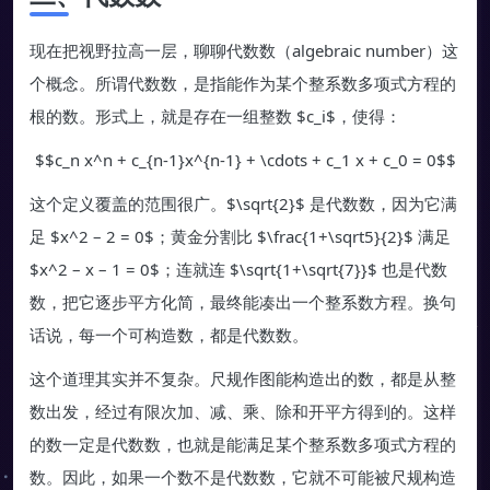
现在把视野拉高一层，聊聊代数数（algebraic number）这
个概念。所谓代数数，是指能作为某个整系数多项式方程的
根的数。形式上，就是存在一组整数 $c_i$，使得：
$$c_n x^n + c_{n-1}x^{n-1} + \cdots + c_1 x + c_0 = 0$$
这个定义覆盖的范围很广。$\sqrt{2}$ 是代数数，因为它满
足 $x^2 – 2 = 0$；黄金分割比 $\frac{1+\sqrt5}{2}$ 满足
$x^2 – x – 1 = 0$；连就连 $\sqrt{1+\sqrt{7}}$ 也是代数
数，把它逐步平方化简，最终能凑出一个整系数方程。换句
话说，每一个可构造数，都是代数数。
这个道理其实并不复杂。尺规作图能构造出的数，都是从整
数出发，经过有限次加、减、乘、除和开平方得到的。这样
的数一定是代数数，也就是能满足某个整系数多项式方程的
数。因此，如果一个数不是代数数，它就不可能被尺规构造